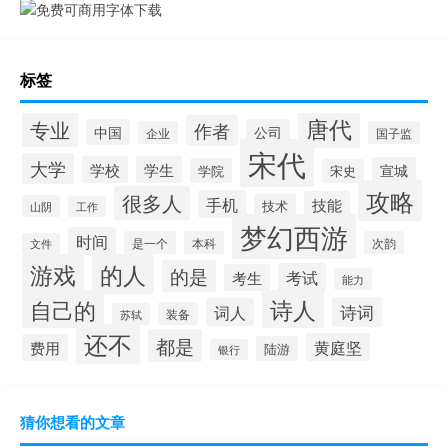
标签
唐代
专业
作者
中国
公司
企业
国子监
宋代
大学
学校
学生
宣城
学院
宋史
攻略
很多人
手机
技能
技术
山阴
工作
梦幻西游
时间
是一个
本科
次韵
文件
游戏
的人
的是
考试
考生
能力
诗人
自己的
诗词
词人
装备
苏轼
还不
都是
黄庭坚
费用
陆游
银行
猜你想看的文章