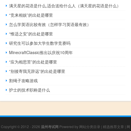
满天星的花语是什么,适合送给什么人（满天星的花语是什么）
“竞来相娱”的出处是哪里
怎么学英语比较有效（怎样学习英语最有效）
“惟适之安”的出处是哪里
研究生可以参加大学生数学竞赛吗
MinecraftClassic推出以庆祝10周年
“应为相思苦”的出处是哪里
“别後寄我无辞远”的出处是哪里
割绳子攻略游戏
护士的技术职称是什么
Copyright © 2012 - 2026
温州考试网
Powered by
网站分类目录
|
精选推荐文章
|
网