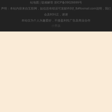
站地图
|
疑难解答
浙ICP备09026699号
声明：本站内容来自互联网，如信息有错误可发邮件到f_fb#foxmail.com说明，我们
会及时纠正，谢谢
本站仅为个人兴趣爱好，不接盈利性广告及商业合作
小男孩