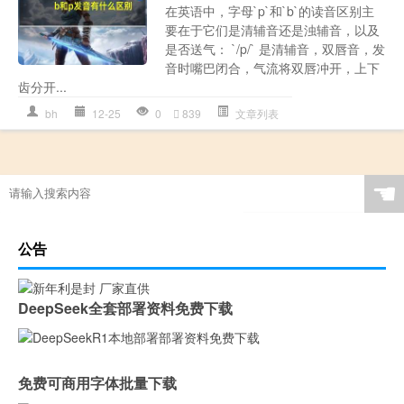
在英语中，字母`p`和`b`的读音区别主
要在于它们是清辅音还是浊辅音，以及
是否送气： `/p/` 是清辅音，双唇音，发
音时嘴巴闭合，气流将双唇冲开，上下
齿分开...
bh
12-25
0
839
文章列表
☚
公告
DeepSeek全套部署资料免费下载
免费可商用字体批量下载