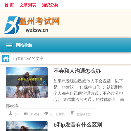
首 页
文章列表
知识分类
网站导航
>
作者“bh”的文章
不会和人沟通怎么办
如果您发现自己或他人不会说话，以下
是一些建议： 1. 保持自信 ： 认识到每
个人都有自己的沟通方式，不必过分担
心。 尝试非语言沟通，如肢体语言、面
部表情...
bh
01-04
0
895
文章列表
b和p发音有什么区别