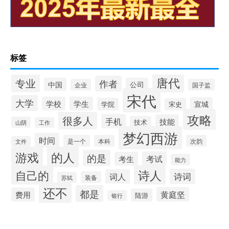
标签
唐代
专业
作者
中国
公司
企业
国子监
宋代
大学
学校
学生
宣城
学院
宋史
攻略
很多人
手机
技能
技术
山阴
工作
梦幻西游
时间
是一个
本科
次韵
文件
游戏
的人
的是
考试
考生
能力
诗人
自己的
诗词
词人
装备
苏轼
还不
都是
黄庭坚
费用
陆游
银行