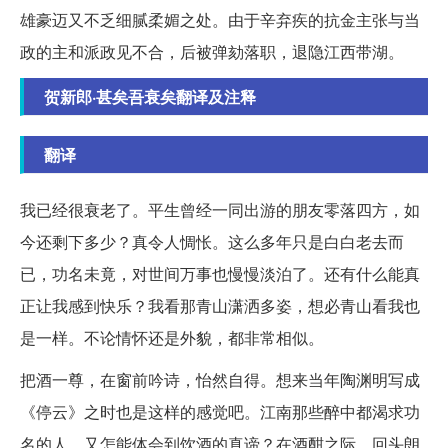
雄豪迈又不乏细腻柔媚之处。由于辛弃疾的抗金主张与当
政的主和派政见不合，后被弹劾落职，退隐江西带湖。
贺新郎·甚矣吾衰矣翻译及注释
翻译
我已经很衰老了。平生曾经一同出游的朋友零落四方，如
今还剩下多少？真令人惆怅。这么多年只是白白老去而
已，功名未竟，对世间万事也慢慢淡泊了。还有什么能真
正让我感到快乐？我看那青山潇洒多姿，想必青山看我也
是一样。不论情怀还是外貌，都非常相似。
把酒一尊，在窗前吟诗，怡然自得。想来当年陶渊明写成
《停云》之时也是这样的感觉吧。江南那些醉中都渴求功
名的人，又怎能体会到饮酒的真谛？在酒酣之际，回头朗