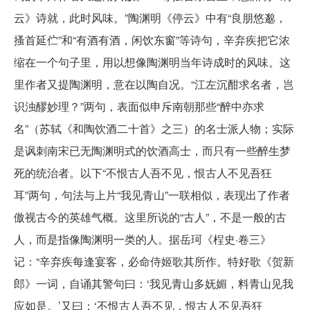
云》诗就，此时风味。”陶渊明《停云》中有“良朋悠邈，
搔首延伫”和“有酒有酒，闲饮东窗”等诗句，辛弃疾把它浓
缩在一个句子里，用以想像陶渊明当年诗成时的风味。这
里作者又提陶渊明，意在以陶自况。“江左沉酣求名者，岂
识浊醪妙理？”两句，表面似申斥南朝那些“醉中亦求
名”（苏轼《和陶饮酒二十首》之三）的名士派人物；实际
是讽刺南宋已无陶渊明式的饮酒高士，而只有一些醉生梦
死的统治者。以下“不恨古人吾不见，恨古人不见吾狂
耳”两句，句法与上片“我见青山”一联相似，表现出了作者
傲视古今的英雄气概。这里所说的“古人”，不是一般的古
人，而是指像陶渊明一类的人。据岳珂《桯史·卷三》
记：“辛弃疾每逢宴客，必命侍姬歌其所作。特好歌《贺新
郎》一词，自诵其警句曰：‘我见青山多妩媚，料青山见我
应如是。’又曰：‘不恨古人吾不见，恨古人不见吾狂