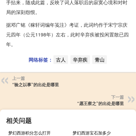
手拈来，随成此篇，反映了词人落职后的寂寞心境和对时
局的深刻怨恨。
据邓广铭《稼轩词编年笺注》考证，此词约作于宋宁宗庆
元四年（公元1198年）左右，此时辛弃疾被投闲置散已四
年。
网络标签：
古人
辛弃疾
青山
上一篇
“验之以事”的出处是哪里
下一篇
“愿王察之”的出处是哪里
相关问题
梦幻西游积分怎么打开
梦幻西游宝石加多少