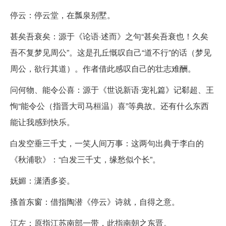
停云：停云堂，在瓢泉别墅。
甚矣吾衰矣：源于《论语·述而》之句“甚矣吾衰也！久矣
吾不复梦见周公”。这是孔丘慨叹自己“道不行”的话（梦见
周公，欲行其道）。作者借此感叹自己的壮志难酬。
问何物、能令公喜：源于《世说新语·宠礼篇》记郗超、王
恂“能令公（指晋大司马桓温）喜”等典故。还有什么东西
能让我感到快乐。
白发空垂三千丈，一笑人间万事：这两句出典于李白的
《秋浦歌》：“白发三千丈，缘愁似个长”。
妩媚：潇洒多姿。
搔首东窗：借指陶潜《停云》诗就，自得之意。
江左：原指江苏南部一带，此指南朝之东晋。