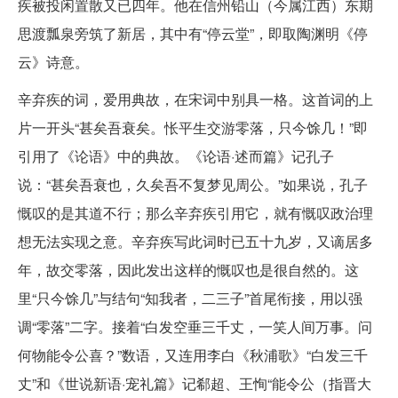
疾被投闲置散又已四年。他在信州铅山（今属江西）东期
思渡瓢泉旁筑了新居，其中有“停云堂”，即取陶渊明《停
云》诗意。
辛弃疾的词，爱用典故，在宋词中别具一格。这首词的上
片一开头“甚矣吾衰矣。怅平生交游零落，只今馀几！”即
引用了《论语》中的典故。《论语·述而篇》记孔子
说：“甚矣吾衰也，久矣吾不复梦见周公。”如果说，孔子
慨叹的是其道不行；那么辛弃疾引用它，就有慨叹政治理
想无法实现之意。辛弃疾写此词时已五十九岁，又谪居多
年，故交零落，因此发出这样的慨叹也是很自然的。这
里“只今馀几”与结句“知我者，二三子”首尾衔接，用以强
调“零落”二字。接着“白发空垂三千丈，一笑人间万事。问
何物能令公喜？”数语，又连用李白《秋浦歌》“白发三千
丈”和《世说新语·宠礼篇》记郗超、王恂“能令公（指晋大