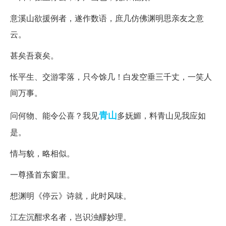
意溪山欲援例者，遂作数语，庶几仿佛渊明思亲友之意
云。
甚矣吾衰矣。
怅平生、交游零落，只今馀几！白发空垂三千丈，一笑人
间万事。
青山
问何物、能令公喜？我见
多妩媚，料青山见我应如
是。
情与貌，略相似。
一尊搔首东窗里。
想渊明《停云》诗就，此时风味。
江左沉酣求名者，岂识浊醪妙理。