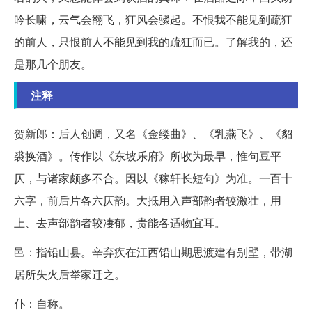
吟长啸，云气会翻飞，狂风会骤起。不恨我不能见到疏狂
的前人，只恨前人不能见到我的疏狂而已。了解我的，还
是那几个朋友。
注释
贺新郎：后人创调，又名《金缕曲》、《乳燕飞》、《貂
裘换酒》。传作以《东坡乐府》所收为最早，惟句豆平
仄，与诸家颇多不合。因以《稼轩长短句》为准。一百十
六字，前后片各六仄韵。大抵用入声部韵者较激壮，用
上、去声部韵者较凄郁，贵能各适物宜耳。
邑：指铅山县。辛弃疾在江西铅山期思渡建有别墅，带湖
居所失火后举家迁之。
仆：自称。