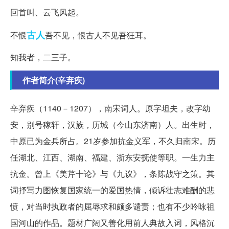
回首叫、云飞风起。
古人
不恨
吾不见，恨古人不见吾狂耳。
知我者，二三子。
作者简介(辛弃疾)
辛弃疾（1140－1207），南宋词人。原字坦夫，改字幼
安，别号稼轩，汉族，历城（今山东济南）人。出生时，
中原已为金兵所占。21岁参加抗金义军，不久归南宋。历
任湖北、江西、湖南、福建、浙东安抚使等职。一生力主
抗金。曾上《美芹十论》与《九议》，条陈战守之策。其
词抒写力图恢复国家统一的爱国热情，倾诉壮志难酬的悲
愤，对当时执政者的屈辱求和颇多谴责；也有不少吟咏祖
国河山的作品。题材广阔又善化用前人典故入词，风格沉