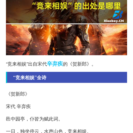
辛弃疾
“竞来相娱”出自宋代
的《贺新郎》。
“竞来相娱”全诗
《贺新郎》
宋代 辛弃疾
邑中园亭，仆皆为赋此词。
一日，独坐停云，水声山色，竞来相娱。