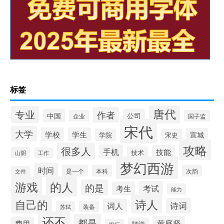
标签
唐代
专业
作者
中国
公司
企业
国子监
宋代
大学
学校
学生
宣城
学院
宋史
攻略
很多人
手机
技能
技术
山阴
工作
梦幻西游
时间
是一个
本科
次韵
文件
游戏
的人
的是
考试
考生
能力
诗人
自己的
诗词
词人
装备
苏轼
还不
都是
黄庭坚
费用
陆游