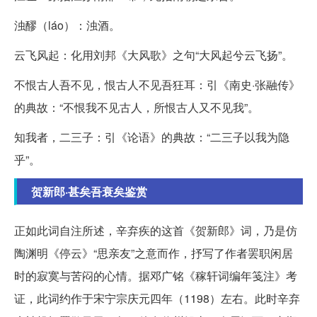
浊醪（láo）：浊酒。
云飞风起：化用刘邦《大风歌》之句“大风起兮云飞扬”。
不恨古人吾不见，恨古人不见吾狂耳：引《南史·张融传》
的典故：“不恨我不见古人，所恨古人又不见我”。
知我者，二三子：引《论语》的典故：“二三子以我为隐
乎”。
贺新郎·甚矣吾衰矣鉴赏
正如此词自注所述，辛弃疾的这首《贺新郎》词，乃是仿
陶渊明《停云》“思亲友”之意而作，抒写了作者罢职闲居
时的寂寞与苦闷的心情。据邓广铭《稼轩词编年笺注》考
证，此词约作于宋宁宗庆元四年（1198）左右。此时辛弃