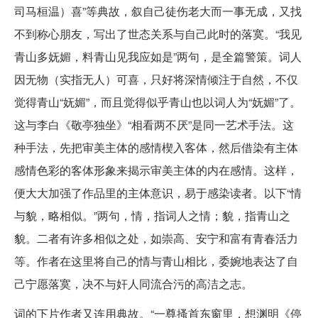
司马桓温）喜”等典故，叙自己徒伤老大而一事无成，又找
不到称心朋友，写出了世态关系与自己此时的落寞。“我见
青山多妩媚，料青山见我应如是”两句，是全篇警策。词人
因无物（实指无人）可喜，只好将深情倾注于自然，不仅
觉得青山“妩媚”，而且觉得似乎青山也以词人为“妩媚”了。
这与李白《敬亭独坐》“相看两不厌”是同一艺术手法。这
种手法，先把审美主体的感情楔入客体，然后借染有主体
感情色彩的客体形象来揭示审美主体的内在感情。这样，
便大大加强了作品里的主体意识，易于感染读者。以下“情
与貌，略相似。”两句，情，指词人之情；貌，指青山之
貌。二者有许多相似之处，如崇高、安宁和富有青春活力
等。作者在这里将自己的情与青山相比，委婉地表达了自
己宁愿落寞，决不与奸人同流合污的高洁之志。
词的下片作者又连用典故。“一尊搔首东窗里，想渊明《停