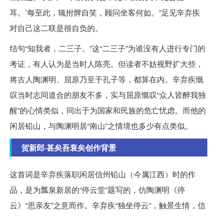
耳。’每至此，辄拊髀自笑，顾问坐客何如。”足见辛弃疾
对自己这二联是很自负的。
结句“知我者，二三子。”这“二三子”为谁没有人进行专门的
考证，有人认为是当时人陈亮。但读者不妨视野扩大些，
将古人陶渊明、屈原乃至于孔子等，都算在内。辛弃疾慨
叹当时志同道合的朋友不多，实与屈原慨叹“众人皆醉我独
醒”的心情类似，同出于为国家和民族的危亡忧虑。而他的
闲居铅山，与陶渊明居“南山”之情境也多少有点类似。
贺新郎·甚矣吾衰矣创作背景
这首词是辛弃疾落职闲居信州铅山（今属江西）时的作
品，是为瓢泉新居的“停云堂”题写的，仿陶渊明《停
云》“思亲友”之意而作。辛弃疾“独坐停云”，触景生情，信