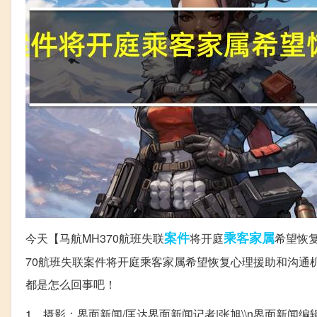
案件
乘客
家属
今天【马航MH370航班失联
将开庭
希望恢
70航班失联案件将开庭乘客家属希望恢复心理援助和沟通
都是怎么回事吧！
1、摄影：界面新闻/匡达界面新闻记者|张旭\\n界面新闻编辑|