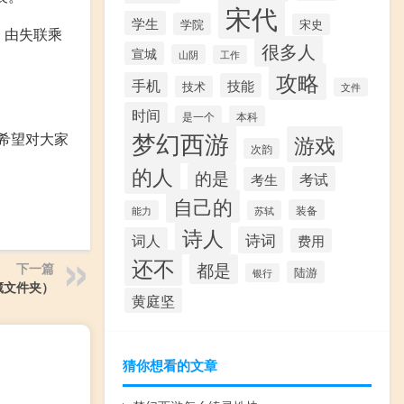
宋代
学生
学院
宋史
，由失联乘
很多人
宣城
山阴
工作
攻略
手机
技能
技术
文件
时间
是一个
本科
梦幻西游
希望对大家
游戏
次韵
的人
的是
考试
考生
自己的
装备
能力
苏轼
诗人
诗词
词人
费用
还不
都是
下一篇
陆游
银行
藏文件夹）
黄庭坚
猜你想看的文章