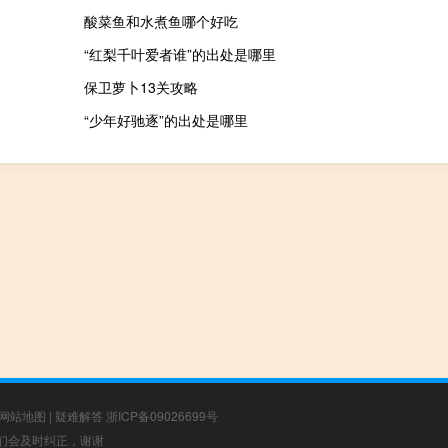
酸菜鱼和水煮鱼哪个好吃
“红梨千叶爱者谁”的出处是哪里
保卫萝卜13关攻略
“少年好驰逐”的出处是哪里
网站地图
|
疑难解答
浙ICP备09026699号
，我们会及时纠正，谢谢