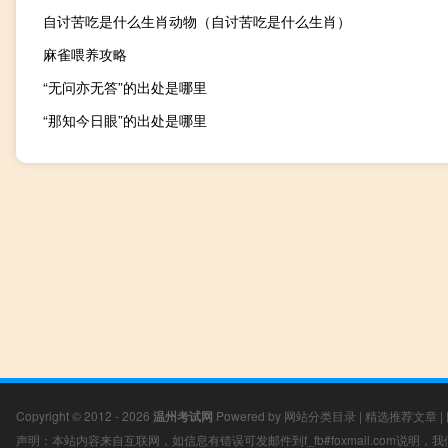
自讨苦吃是什么生肖动物（自讨苦吃是什么生肖）
麻雀喂养攻略
“无问亦无答”的出处是哪里
“那知今日眼”的出处是哪里
Copyright © 2012 - 2026
温州考试网
Powered by
网站分类目录
|
精选推荐文章
|
声明：本站内容来自互联网，如信息有错误可发邮件到f_fb#foxmail.com说明