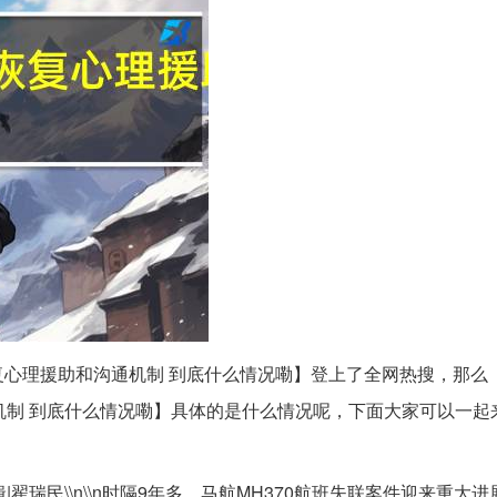
复心理援助和沟通机制 到底什么情况嘞】登上了全网热搜，那么【
机制 到底什么情况嘞】具体的是什么情况呢，下面大家可以一起
翟瑞民\\n​\\n​时隔9年多，马航MH370航班失联案件迎来重大进