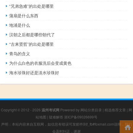
“兄弟急难”的出处是哪里
蒲扇是什么东西
地浦是什么
汉朝之后都是哪些朝代了
“古来贤哲”的出处是哪里
青鸟的含义
为什么白色的衣服洗后会变成黄色
海水珍珠好还是淡水珍珠好
Copyright © 2012 - 2026
温州考试网
Powered by
网站分类目录
|
精选推荐文章
|
网
站地图
|
疑难解答
浙ICP备09026699号
声明：本站内容来自互联网，如信息有错误可发邮件到f_fb#foxmail.com说明，我们
会及时纠正，谢谢