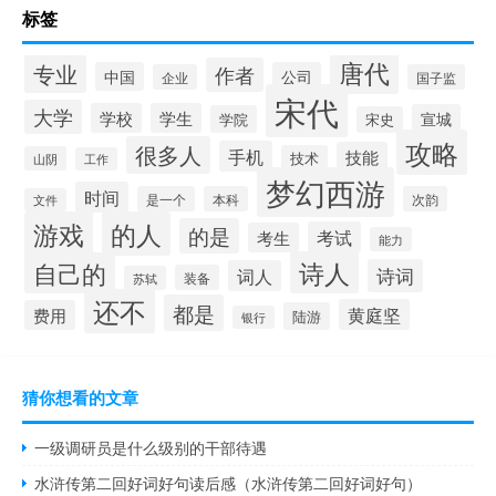
标签
唐代
专业
作者
中国
公司
企业
国子监
宋代
大学
学校
学生
宣城
学院
宋史
攻略
很多人
手机
技能
技术
山阴
工作
梦幻西游
时间
是一个
本科
次韵
文件
游戏
的人
的是
考试
考生
能力
诗人
自己的
诗词
词人
装备
苏轼
还不
都是
黄庭坚
费用
陆游
银行
猜你想看的文章
一级调研员是什么级别的干部待遇
水浒传第二回好词好句读后感（水浒传第二回好词好句）