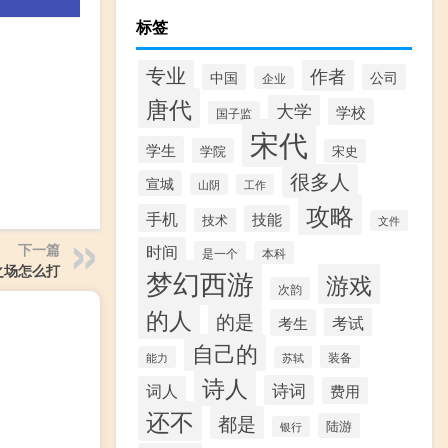
标签
专业
作者
中国
公司
企业
唐代
大学
学校
国子监
宋代
学生
学院
宋史
很多人
宣城
山阴
工作
攻略
手机
技能
技术
文件
下一篇
时间
是一个
本科
数之场怎么打
梦幻西游
游戏
次韵
的人
的是
考试
考生
自己的
装备
能力
苏轼
诗人
诗词
词人
费用
还不
都是
陆游
银行