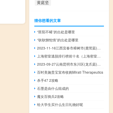
黄庭坚
猜你想看的文章
“匪阳不晞”的出处是哪里
“耿耿恻怆情”的出处是哪里
2023-11-16江西宜春市樟树市(鹿茸菇)的报价是多少
上海密室逃脱排行榜前十名（上海密室逃脱）
2023-09-27云南昆明市东川区(龙爪菇)的报价是多少
百时美施贵宝宣布收购Mirati Therapeutics
杀手47 2攻略
石墨是由什么组成的
魔女百骑兵2攻略
给大学生买什么生日礼物好呢