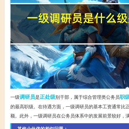
调研员
正处级
职
一级
是
别干部，属于综合管理类公务员
的最高职级。在待遇方面，一级调研员的基本工资通常比
额。此外，一级调研员在公务员体系中的发展前景较好，
其他小伙伴的相似问题：