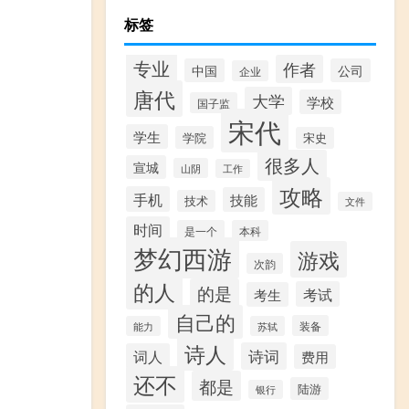
标签
专业
作者
中国
公司
企业
唐代
大学
学校
国子监
宋代
学生
学院
宋史
很多人
宣城
山阴
工作
攻略
手机
技能
技术
文件
时间
是一个
本科
梦幻西游
游戏
次韵
的人
的是
考试
考生
自己的
装备
能力
苏轼
诗人
诗词
词人
费用
还不
都是
陆游
银行