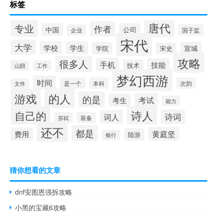
标签
唐代
专业
作者
中国
公司
企业
国子监
宋代
大学
学校
学生
宣城
学院
宋史
攻略
很多人
手机
技能
技术
山阴
工作
梦幻西游
时间
是一个
本科
次韵
文件
游戏
的人
的是
考试
考生
能力
诗人
自己的
诗词
词人
装备
苏轼
还不
都是
黄庭坚
费用
陆游
银行
猜你想看的文章
dnf安图恩强拆攻略
小黑的宝藏6攻略