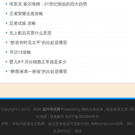
埃里克·索尔海姆：21世纪面临的四大趋势
王者荣耀全面攻略
忍者试炼 攻略
先上船后买票什么意思
“黔首何时见太平”的出处是哪里
寻访13攻略
婴儿9个月白细胞正常值是多少
“醉墨淋漓一座倾”的出处是哪里
Copyright © 2012 - 2026
温州考试网
Powered by
网站分类目录
|
精选推荐文章
|
网
站地图
|
疑难解答
浙ICP备09026699号
声明：本站内容来自互联网，如信息有错误可发邮件到f_fb#foxmail.com说明，我们
会及时纠正，谢谢