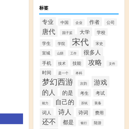
标签
专业
作者
中国
公司
企业
唐代
大学
学校
国子监
宋代
学生
学院
宋史
很多人
宣城
山阴
工作
攻略
手机
技能
技术
文件
时间
是一个
本科
梦幻西游
游戏
次韵
的人
的是
考试
考生
自己的
装备
能力
苏轼
诗人
诗词
词人
费用
还不
都是
陆游
银行