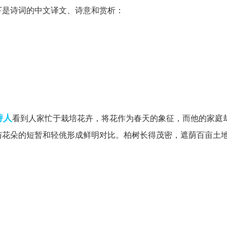
下是诗词的中文译文、诗意和赏析：
诗人
看到人家忙于栽培花卉，将花作为春天的象征，而他的家庭
与花朵的短暂和轻佻形成鲜明对比。柏树长得茂密，遮荫百亩土