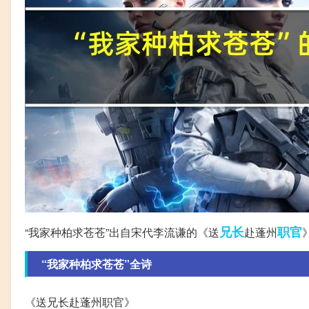
兄长
职官
“我家种柏求苍苍”出自宋代李流谦的《送
赴蓬州
“我家种柏求苍苍”全诗
《送兄长赴蓬州职官》