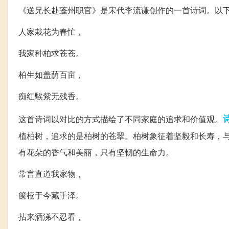
《送兄长赴蓬州职官》是宋代李流谦创作的一首诗词。以
人家栽花为春忙，
我家种柏求苍苍。
柏生如盖荫百亩，
痴红騃紫无残香。
这首诗词以对比的方式描绘了不同家庭的追求和价值观。
植柏树，追求的是柏树的苍翠。柏树象征着坚毅和长寿，
有花朵的香气和美丽，只有坚韧的生命力。
常言直道我家物，
箧椟于今藏手泽。
拈来洒涕不忍看，