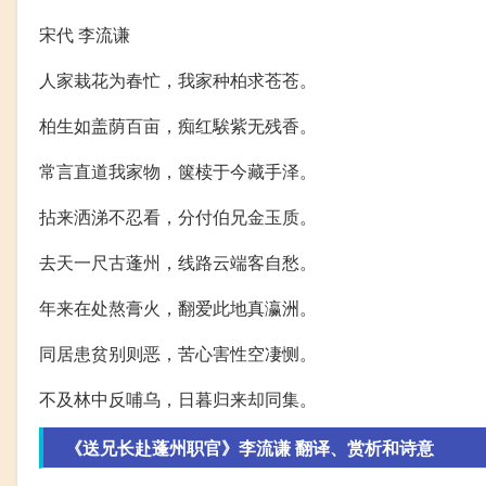
宋代 李流谦
人家栽花为春忙，我家种柏求苍苍。
柏生如盖荫百亩，痴红騃紫无残香。
常言直道我家物，箧椟于今藏手泽。
拈来洒涕不忍看，分付伯兄金玉质。
去天一尺古蓬州，线路云端客自愁。
年来在处熬膏火，翻爱此地真瀛洲。
同居患贫别则恶，苦心害性空凄恻。
不及林中反哺乌，日暮归来却同集。
《送兄长赴蓬州职官》李流谦 翻译、赏析和诗意