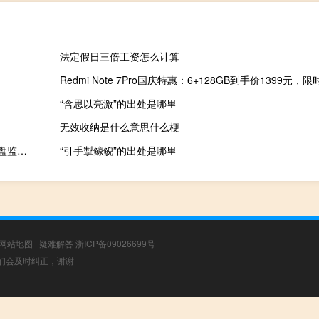
法定假日三倍工资怎么计算
Redmi Note 7Pro国庆特惠：6+128GB到手价1399元
“含思以亮激”的出处是哪里
无效收纳是什么意思什么梗
键盘监视桌面小工具(keyboard monitor) 2.0 英文绿色免费版（键盘监视桌面小工具(keyboard monitor) 2.0 英文绿色免费版功能简介）
“引手掣鲸鲵”的出处是哪里
网站地图
|
疑难解答
浙ICP备09026699号
，我们会及时纠正，谢谢