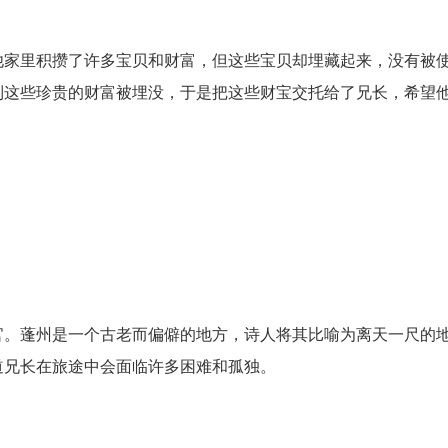
他家里积攒了许多宝贝和财富，但这些宝贝却埋藏起来，没有被
到这些珍贵的财富被埋没，于是把这些财宝交托给了兄长，希望
官。蓬州是一个古老而偏僻的地方，诗人将其比喻为离天一尺的
道兄长在旅途中会面临许多困难和孤独。