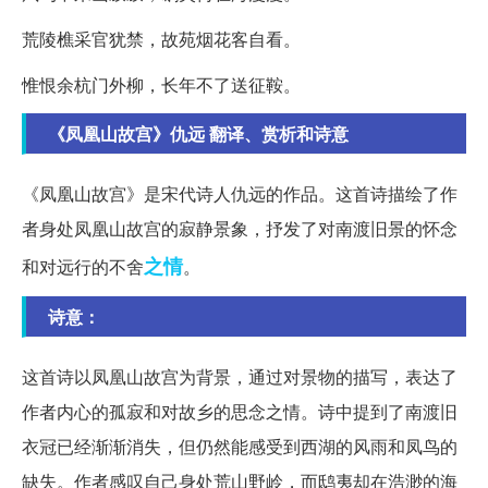
荒陵樵采官犹禁，故苑烟花客自看。
惟恨余杭门外柳，长年不了送征鞍。
《凤凰山故宫》仇远 翻译、赏析和诗意
《凤凰山故宫》是宋代诗人仇远的作品。这首诗描绘了作
者身处凤凰山故宫的寂静景象，抒发了对南渡旧景的怀念
之情
和对远行的不舍
。
诗意：
这首诗以凤凰山故宫为背景，通过对景物的描写，表达了
作者内心的孤寂和对故乡的思念之情。诗中提到了南渡旧
衣冠已经渐渐消失，但仍然能感受到西湖的风雨和凤鸟的
缺失。作者感叹自己身处荒山野岭，而鸱夷却在浩渺的海