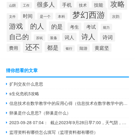
攻略
很多人
手机
技能
技术
山阴
工作
梦幻西游
时间
是一个
本科
次韵
文件
游戏
的人
的是
考试
考生
能力
诗人
自己的
诗词
词人
装备
苏轼
还不
都是
黄庭坚
费用
陆游
银行
猜你想看的文章
扩列交友什么意思
s生化危机5攻略
信息技术在数学教学中的应用心得（信息技术在数学教学中的应用）
卵巢是什么意思?（卵巢是什么）
2023-09-28 07:04： 截止2023年9月28日早7:00，天气阴，气温16/26℃，高速路况良好，通行正常。 ​​​
监理资料有哪些怎么填写（监理资料都有哪些）