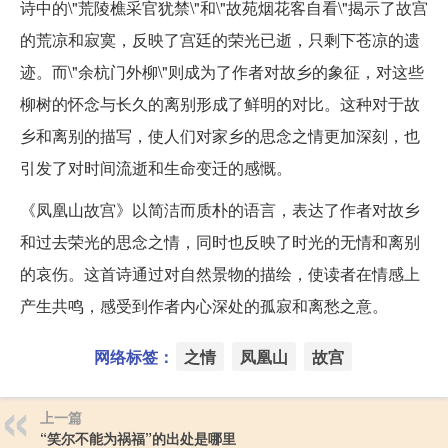
诗中的\"荒陵樵采官犹禁\"和\"故苑烟花客自看\"揭示了故宫
的荒凉和寂寞，反映了宫廷的荣光已逝，只剩下苍凉的遗
迹。而\"余杭门外柳\"则成为了作者对故乡的象征，对这些
柳树的怀念与长久的离别形成了鲜明的对比。这种对于故
乡和离别的描写，使人们对家乡的思念之情更加深刻，也
引发了对时间流逝和生命变迁的感慨。
《凤凰山故宫》以简洁而质朴的语言，表达了作者对故乡
和过去荣光的思念之情，同时也反映了时光的无情和离别
的哀伤。这首诗通过对自然景物的描绘，使读者在情感上
产生共鸣，感受到作者内心深处的孤寂和离愁之意。
网络标签：
之情
凤凰山
故宫
上一篇
“笑尔不能为祸福”的出处是哪里