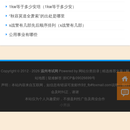
1kw等于多少安培（1kw等于多少安）
“秋容莫道全萧索”的出处是哪里
x战警有几部先后顺序排列（x战警有几部）
公用事业有哪些
Copyright © 2012 - 2026
温州考试网
Powered by
网站分类目录
|
精选推荐文章
|
网
站地图
|
疑难解答
浙ICP备09026699号
声明：本站内容来自互联网，如信息有错误可发邮件到f_fb#foxmail.com说明，我们
会及时纠正，谢谢
本站仅为个人兴趣爱好，不接盈利性广告及商业合作
小男孩