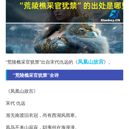
凤凰山
故宫
“荒陵樵采官犹禁”出自宋代仇远的《
》。
“荒陵樵采官犹禁”全诗
《凤凰山故宫》
宋代 仇远
渐无南渡旧衣冠，尚有西湖风雨寒。
凤鸟不来山寂寂，鸱夷何在海漫漫。