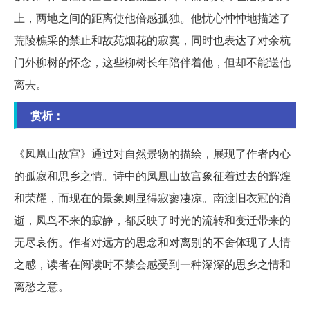
上，两地之间的距离使他倍感孤独。他忧心忡忡地描述了
荒陵樵采的禁止和故苑烟花的寂寞，同时也表达了对余杭
门外柳树的怀念，这些柳树长年陪伴着他，但却不能送他
离去。
赏析：
《凤凰山故宫》通过对自然景物的描绘，展现了作者内心
的孤寂和思乡之情。诗中的凤凰山故宫象征着过去的辉煌
和荣耀，而现在的景象则显得寂寥凄凉。南渡旧衣冠的消
逝，凤鸟不来的寂静，都反映了时光的流转和变迁带来的
无尽哀伤。作者对远方的思念和对离别的不舍体现了人情
之感，读者在阅读时不禁会感受到一种深深的思乡之情和
离愁之意。