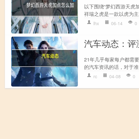
以下围绕“梦幻西游天虎
祥瑞之虎是一款以虎为主题
lhx
06-14
0
汽车动态：评测
21年几乎每家每户都需
的汽车资讯的话，对于准
rc
04-08
0