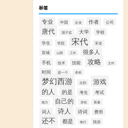
标签
专业
作者
中国
公司
企业
唐代
大学
学校
国子监
宋代
学生
学院
宋史
很多人
宣城
山阴
工作
攻略
手机
技能
技术
文件
时间
是一个
本科
梦幻西游
游戏
次韵
的人
的是
考试
考生
自己的
装备
能力
苏轼
诗人
诗词
词人
费用
还不
都是
陆游
银行