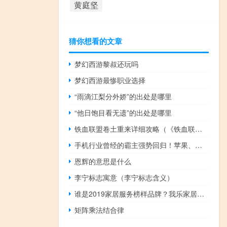
黄庭坚
猜你想看的文章
梦幻西游黎叔还玩吗
梦幻西游最惨职业选择
“雨滴江梨分外娇”的出处是哪里
“他日饱目看无遗”的出处是哪里
铁血联盟卷土重来详细攻略（《铁血联盟：卷土重来》装备和属性图文修改攻略）
手机行业曾经的霸主强势回归！苹果、华为劲敌来了！
恩辉的意思是什么
李宁标志寓意（李宁标志含义）
谁是2019家居服务榜样品牌？我乐家居再登权威媒体调查荣誉榜单
矩阵乘法结合律