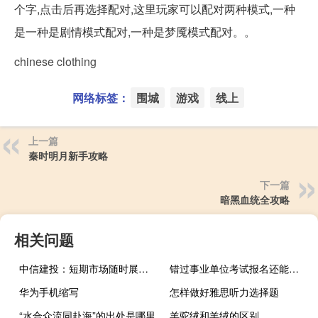
个字,点击后再选择配对,这里玩家可以配对两种模式,一种
是一种是剧情模式配对,一种是梦魇模式配对。。
chinese clothing
网络标签：
围城
游戏
线上
上一篇
秦时明月新手攻略
下一篇
暗黑血统全攻略
相关问题
中信建投：短期市场随时展开超跌反弹
错过事业单位考试报名还能再报考吗
华为手机缩写
怎样做好雅思听力选择题
“水合众流同赴海”的出处是哪里
羊驼绒和羊绒的区别