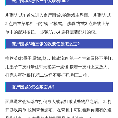
丧尸围城3怎么三个人联机dlc?
步骤/方式1 首先进入丧尸围城3的游戏主界面。 步骤/方式
2 点击主菜单栏上的“线上”模式。 步骤/方式3 点击线上菜
单中的配对按钮。 步骤/方式4 选择需要配对的模。
丧尸围城3地三张的次要任务怎么过?
推荐英雄:墨子,露娜,赵云 挑战流程:第一个宝箱及怪不用打,
用墨子二技能晕住钟无艳第一波怪,接着一技能上去放大。
打完去帮孙膑打,第二波怪不要打死,剩三... 推。
丧尸围城3怎么戴面具?
面具通常会掉落在打倒敌人或者打破某些物品之后。 2. 打
开游戏菜单,找到背包选项。在背包中可以看到你拥有的道