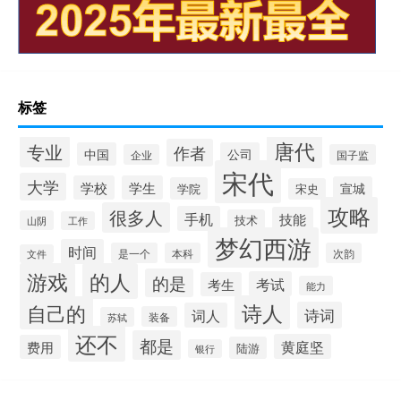
标签
唐代
专业
作者
中国
公司
企业
国子监
宋代
大学
学校
学生
宣城
学院
宋史
攻略
很多人
手机
技能
技术
山阴
工作
梦幻西游
时间
是一个
本科
次韵
文件
游戏
的人
的是
考试
考生
能力
诗人
自己的
诗词
词人
装备
苏轼
还不
都是
黄庭坚
费用
陆游
银行