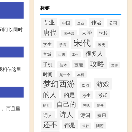
标签
专业
作者
中国
公司
企业
看到可以同时
唐代
大学
学校
国子监
宋代
学生
学院
宋史
很多人
宣城
山阴
工作
攻略
手机
技能
技术
文件
我相信这里
时间
是一个
本科
梦幻西游
游戏
次韵
的人
的是
考试
考生
自己的
装备
能力
苏轼
了。而且里
诗人
诗词
词人
费用
还不
都是
陆游
银行