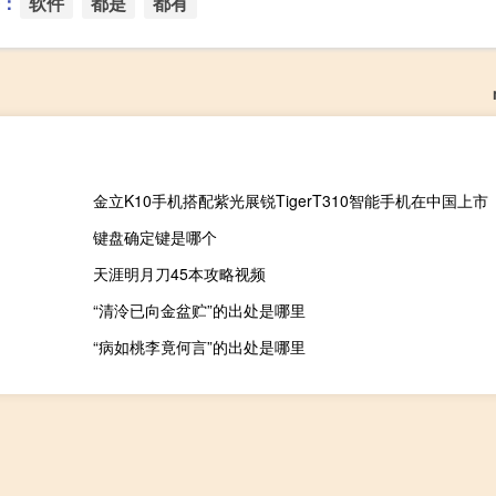
：
软件
都是
都有
金立K10手机搭配紫光展锐TigerT310智能手机在中国上市
键盘确定键是哪个
）
天涯明月刀45本攻略视频
“清泠已向金盆贮”的出处是哪里
“病如桃李竟何言”的出处是哪里