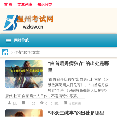
首 页
文章列表
知识分类
网站导航
>
作者“jzb”的文章
“白首扁舟病独存”的出处是哪
里
“白首扁舟病独存”出自唐代杜甫的《追
酬故高蜀州人日见寄》。 “白首扁舟病
独存”全诗 《追酬故高蜀州人日见寄》
唐代 杜甫 自蒙蜀州人日作，不意清诗久零落。...
jzb
11-25
0
153
文章列表
“不念三缄事”的出处是哪里