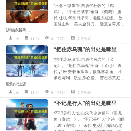
“不念三缄事”出自唐代杜牧的《鹦
鹉》。 “不念三缄事”全诗 《鹦鹉》 唐
代 杜牧 华堂日渐高，雕槛系红绦。 故
国陇山树，美人金剪刀。 避笼交翠尾，
罅嘴静新毛...
jzb
11-24
0
771
文章列表
“把住赤乌魂”的出处是哪里
“把住赤乌魂”出自唐代吕岩的《又
记》。 “把住赤乌魂”全诗 《又记》 唐
代 吕岩 数载乐幽幽，欲逃寒暑逼。 不
求名与利，犹恐身心役。 苦志慕黄庭，
殷勤求道迹...
jzb
11-24
0
831
文章列表
“不记是行人”的出处是哪里
“不记是行人”出自宋代史达祖的《眼儿
媚（寄赠）》。 “不记是行人”全诗 《眼
儿媚（寄赠）》 宋代 史达祖 潘郎心老