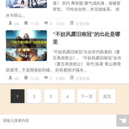
遣》 宋代 释智圆 聚气成此身，假缘暂
寄世。 可怜自在性，本无烦恼系。 傍
水与登山...
jzb
11-22
0
201
文章列表
“不妨风露旧南冠”的出处是哪
里
“不妨风露旧南冠”出自宋代陈著的《夏
五再游慈云》。 “不妨风露旧南冠”全诗
《夏五再游慈云》 宋代 陈著 青山屏绕
碧溪湾，不是閒身欲到难。 好容易招才隔水...
jzb
11-22
0
305
文章列表
1
2
3
4
下一页
尾页
☚