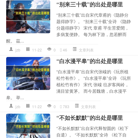
“别来三十载”的出处是哪里
“别来三十载”出自宋代章甫的《隐静分
题得静字》。 “别来三十载”全诗 《隐静
分题得静字》 宋代 章甫 平生苦爱閒，
多病复便静。 每为林下游，忽若醉而
醒。 茲...
jzb
11-22
0
46
文章列表
“白水漫平皋”的出处是哪里
“白水漫平皋”出自宋代张嵲的《玩所植
松竹有作》。 “白水漫平皋”全诗 《玩所
植松竹有作》 宋代 张嵲 往岁客闽岭，
满目皆黄茅。 而今居魏塘，白水漫平
皋。 举...
jzb
11-22
0
783
文章列表
“不如长默默”的出处是哪里
“不如长默默”出自宋代释智圆的《松下
自遣》。 “不如长默默”全诗 《松下自