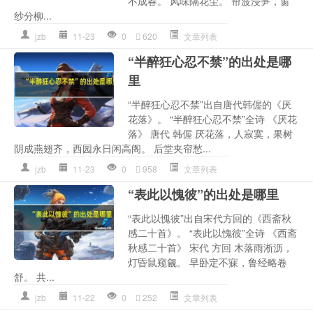
不成春。 风味隔花尘。 帘波浸笋，窗
纱分柳...
jzb
11-23
0
620
文章列表
“半醉狂心忍不禁”的出处是哪
里
“半醉狂心忍不禁”出自唐代韩偓的《厌
花落》。 “半醉狂心忍不禁”全诗 《厌花
落》 唐代 韩偓 厌花落，人寂寞，果树
阴成燕翅齐，西园永日闲高阁。 后堂夹帘愁...
jzb
11-23
0
958
文章列表
“表此以愧彼”的出处是哪里
“表此以愧彼”出自宋代方回的《西斋秋
感二十首》。 “表此以愧彼”全诗 《西斋
秋感二十首》 宋代 方回 木落雨淅沥，
灯昏鼠窥觎。 早卧定不寐，鲁经略卷
舒。 共...
jzb
11-22
0
252
文章列表