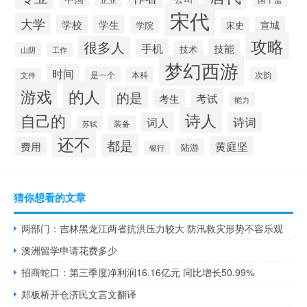
宋代
大学
学校
学生
宣城
学院
宋史
攻略
很多人
手机
技能
技术
山阴
工作
梦幻西游
时间
是一个
本科
次韵
文件
游戏
的人
的是
考试
考生
能力
诗人
自己的
诗词
词人
装备
苏轼
还不
都是
黄庭坚
费用
陆游
银行
猜你想看的文章
两部门：吉林黑龙江两省抗洪压力较大 防汛救灾形势不容乐观
澳洲留学申请花费多少
招商蛇口：第三季度净利润16.16亿元 同比增长50.99%
郑板桥开仓济民文言文翻译