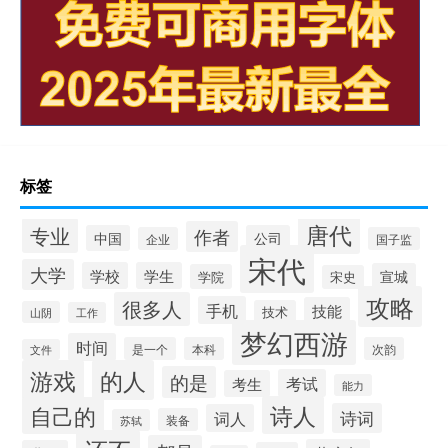
标签
唐代
专业
作者
中国
公司
企业
国子监
宋代
大学
学校
学生
宣城
学院
宋史
攻略
很多人
手机
技能
技术
山阴
工作
梦幻西游
时间
是一个
本科
次韵
文件
游戏
的人
的是
考试
考生
能力
诗人
自己的
诗词
词人
装备
苏轼