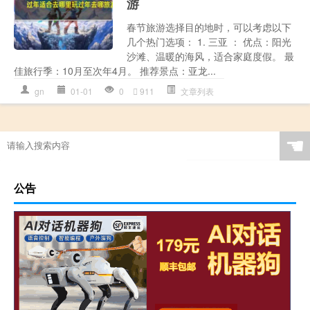
游
春节旅游选择目的地时，可以考虑以下
几个热门选项： 1. 三亚 ： 优点：阳光
沙滩、温暖的海风，适合家庭度假。 最
佳旅行季：10月至次年4月。 推荐景点：亚龙...
gn
01-01
0
911
文章列表
☚
公告