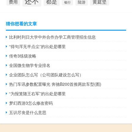
还不
都是
黄庭坚
费用
陆游
银行
猜你想看的文章
比利时列日大学中外合作办学工商管理招生信息
“得句浑无半点尘”的出处是哪里
传奇3练级攻略
全国微生物学专业排名
企业团队怎么写（公司团队建设怎么写）
热门车讯参数配置曝光 奔驰B200首推两款车型(图)
“为报笼随王右军”的出处是哪里
梦幻西游3怎么修改密码
五识尽丧是什么意思