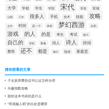
宋代
大学
学校
学生
宣城
学院
宋史
攻略
很多人
手机
技能
技术
山阴
工作
梦幻西游
时间
是一个
本科
次韵
文件
游戏
的人
的是
考试
考生
能力
诗人
自己的
诗词
词人
装备
苏轼
还不
都是
黄庭坚
费用
陆游
银行
猜你想看的文章
子女抚养费协议书公证怎样办理
兴趣指数攻略
面纱这本书讲的是什么
“而戏贼人稻”的出处是哪里