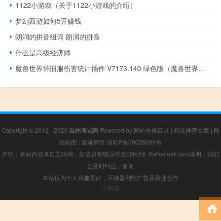
1122小游戏（关于1122小游戏的介绍）
梦幻西游如何5开赚钱
朗润的拼音组词 朗润的拼音
什么是高级经济师
魔兽世界怀旧服伤害统计插件 V7173.140 绿色版（魔兽世界怀旧服伤害统计插件 V7173.140 绿色版功能简介）
Copyright © 2012 - 2026
温州考试网
Powered by
网站分类目录
|
精选推荐文章
|
网
站地图
|
疑难解答
浙ICP备09026699号
声明：本站内容来自互联网，如信息有错误可发邮件到f_fb#foxmail.com说明，我们
会及时纠正，谢谢
本站仅为个人兴趣爱好，不接盈利性广告及商业合作
小男孩