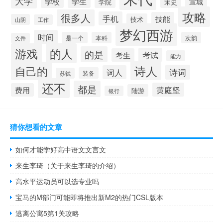
大学
学校
学生
宣城
学院
宋史
攻略
很多人
手机
技能
技术
山阴
工作
梦幻西游
时间
是一个
本科
次韵
文件
游戏
的人
的是
考试
考生
能力
诗人
自己的
诗词
词人
装备
苏轼
还不
都是
黄庭坚
费用
陆游
银行
猜你想看的文章
如何才能学好高中语文文言文
来生李琦（关于来生李琦的介绍）
高水平运动员可以选专业吗
宝马的M部门可能即将推出新M2的热门CSL版本
逃离公寓5第1关攻略