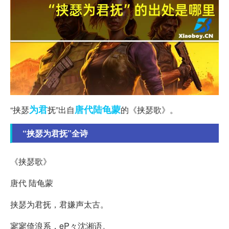
为君
唐代
陆龟蒙
“挟瑟
抚”出自
的《挟瑟歌》。
“挟瑟为君抚”全诗
《挟瑟歌》
唐代 陆龟蒙
挟瑟为君抚，君嫌声太古。
寥寥倚浪系，eP々沈湘语。