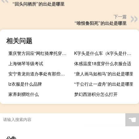
“回头问栖所”的出处是哪里
下一篇
“唯恨鲁阳死”的出处是哪里
相关问题
重庆警方回应“网红骑摩托穿行隧道丧生”：事故属实驾驶人已不幸离世
K字头是什么车（k字头是什么什么车）
上海钢琴等级考试
体感温度18度穿什么衣服合适
安宁青龙街道办事处有那些小学
“唐人画马如相马”的出处是哪里
lz衣服是什么品牌
“于公行止一虚舟”的出处是哪里
家养刺猬吃什么
梦幻西游积分怎么打开
☚
公告