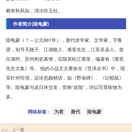
赖有秋风知，清泠吹玉柱。
作者简介(陆龟蒙)
陆龟蒙（？～公元881年），唐代农学家、文学家，字鲁
望，别号天随子、江湖散人、甫里先生，江苏吴县人。曾
任湖州、苏州刺史幕僚，后隐居松江甫里，编著有《甫里
先生文集》等。 他的小品文主要收在《笠泽丛书》中，现
实针对性强，议论也颇精切，如《野庙碑》、《记稻鼠》
等。陆龟蒙与皮日休交友，世称“皮陆”，诗以写景咏物为
多。
网络标签：
为君
唐代
陆龟蒙
上一篇