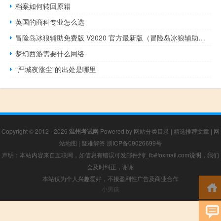
档案如何转回原籍
英国的商科专业怎么选
冒险岛冰狼辅助免费版 V2020 官方最新版（冒险岛冰狼辅助免费版 V2020 官方最新版功能简介）
梦幻西游需要什么网络
“严城夜涨尘”的出处是哪里
Copyright © 2012 - 2026
温州考试网
Powered by
网站分类目录
|
精选推荐文章
|
网
站地图
|
疑难解答
浙ICP备09026699号
声明：本站内容来自互联网，如信息有错误可发邮件到f_fb#foxmail.com说明，我们
会及时纠正，谢谢
本站仅为个人兴趣爱好，不接盈利性广告及商业合作
小男孩