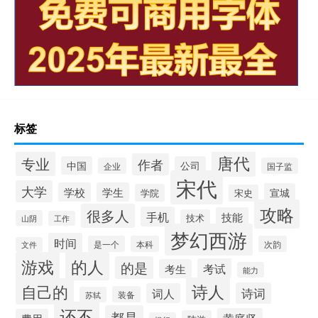
标签
唐代
专业
作者
中国
公司
企业
国子监
宋代
大学
学校
学生
宣城
学院
宋史
攻略
很多人
手机
技能
技术
山阴
工作
梦幻西游
时间
是一个
本科
次韵
文件
游戏
的人
的是
考试
考生
能力
诗人
自己的
诗词
词人
装备
苏轼
还不
都是
黄庭坚