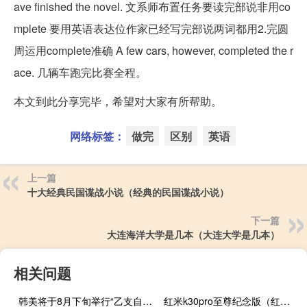
ave finished the novel. 文系师布置任务要读完部说非用co
mplete 要用英语表达位作家已经写完部说两词都用2.完圆
周运用complete准确 A few cars, however, completed the r
ace. 几辆车跑完比赛全程。
本文到此分享完毕，希望对大家有所帮助。
网络标签：
做完
区别
英语
上一篇
十大经典民国谍战小说（经典的民国谍战小说）
下一篇
大连海洋大学是几本（大连大学是几本）
相关问题
韩美将于8月下旬举行“乙支自由护盾”联合军演
红米k30pro至尊纪念版（红米k30pro至尊纪念版参数）