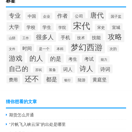
标签
唐代
专业
作者
中国
公司
企业
国子监
宋代
大学
学校
学生
宣城
学院
宋史
攻略
很多人
手机
技能
技术
山阴
工作
梦幻西游
时间
是一个
本科
次韵
文件
游戏
的人
的是
考试
考生
能力
诗人
自己的
诗词
词人
装备
苏轼
还不
都是
黄庭坚
费用
陆游
银行
猜你想看的文章
期货怎么开通
“片帆飞入峡云深”的出处是哪里