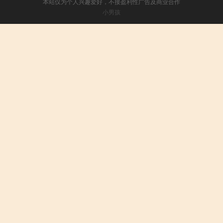
本站仅为个人兴趣爱好，不接盈利性广告及商业合作
小男孩