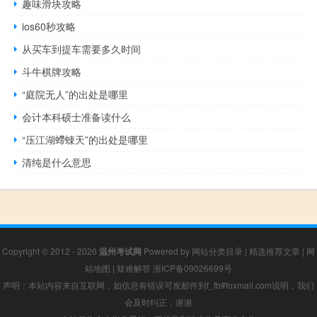
趣味滑块攻略
ios60秒攻略
从买车到提车需要多久时间
斗牛棋牌攻略
“庭院无人”的出处是哪里
会计本科硕士准备读什么
“压江湖螮蝀天”的出处是哪里
清纯是什么意思
Copyright © 2012 - 2026
温州考试网
Powered by
网站分类目录
|
精选推荐文章
|
网
站地图
|
疑难解答
浙ICP备09026699号
声明：本站内容来自互联网，如信息有错误可发邮件到f_fb#foxmail.com说明，我们
会及时纠正，谢谢