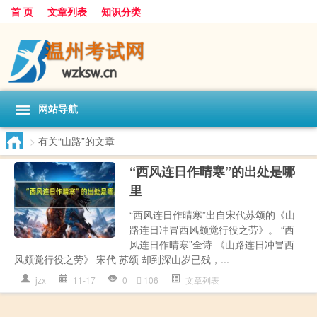
首 页
文章列表
知识分类
网站导航
>
有关“山路”的文章
“西风连日作晴寒”的出处是哪
里
“西风连日作晴寒”出自宋代苏颂的《山
路连日冲冒西风颇觉行役之劳》。 “西
风连日作晴寒”全诗 《山路连日冲冒西
风颇觉行役之劳》 宋代 苏颂 却到深山岁已残，...
jzx
11-17
0
106
文章列表