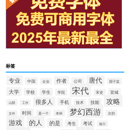
标签
唐代
专业
作者
中国
公司
企业
国子监
宋代
大学
学校
学生
宣城
学院
宋史
攻略
很多人
手机
技能
技术
山阴
工作
梦幻西游
时间
是一个
本科
次韵
文件
游戏
的人
的是
考试
考生
能力