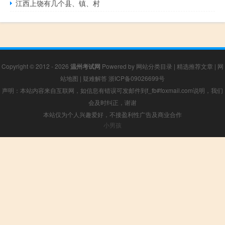
江西上饶有几个县、镇、村
Copyright © 2012 - 2026
温州考试网
Powered by
网站分类目录
|
精选推荐文章
|
网
站地图
|
疑难解答
浙ICP备09026699号
声明：本站内容来自互联网，如信息有错误可发邮件到f_fb#foxmail.com说明，我们
会及时纠正，谢谢
本站仅为个人兴趣爱好，不接盈利性广告及商业合作
小男孩