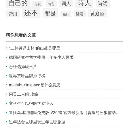
诗人
自己的
诗词
词人
装备
苏轼
还不
都是
黄庭坚
费用
陆游
银行
猜你想看的文章
“二并钟鼎山林”的出处是哪里
德国研究生留学费用一年多少人民币
怎样选择暖气片
世界茶叶品牌排行榜
matlab中linspace是什么意思
闪灵二人组 攻略
文科生可以报医学专业么
冒险岛冰狼辅助免费版 V2020 官方最新版（冒险岛冰狼辅助免费版 V2020 官方最新版功能简介）
过年适合去哪里玩过年去哪旅游