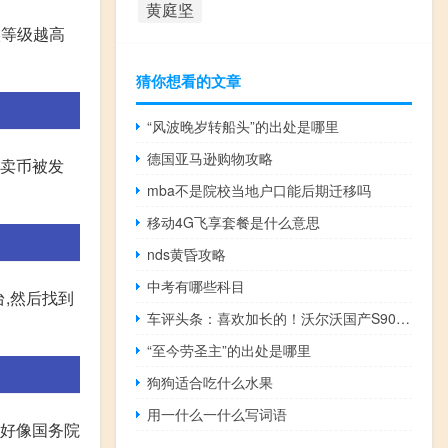
黄庭坚
候等级越高
猜你想看的文章
“风波晚岁转船头”的出处是哪里
德国亚马逊购物攻略
法卖币被发
mba不是院校当地户口能后期迁移吗
移动4G飞享套餐是什么意思
nds黄昏攻略
中考有哪些科目
,然后找到
车评头条：喜欢加长的！沃尔沃国产S90L副驾都没了
“至今劳圣主”的出处是哪里
狗狗适合吃什么水果
用一什么一什么写词语
就好像国务院