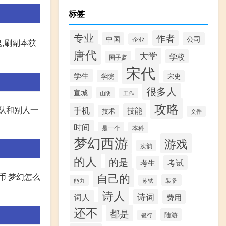
标签
专业
作者
中国
公司
企业
,刷副本获
唐代
大学
学校
国子监
宋代
学生
学院
宋史
很多人
宣城
山阴
工作
攻略
带队和别人一
手机
技能
技术
文件
时间
是一个
本科
梦幻西游
游戏
次韵
的人
的是
考试
考生
自己的
币 梦幻怎么
装备
能力
苏轼
诗人
诗词
词人
费用
还不
都是
陆游
银行