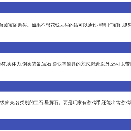
台藏宝阁购买。如果不想花钱去买的话可以通过押镖,打宝图,抓鬼
符,卖体力,倒卖装备,宝石,兽诀等道具的方式,除此以外,还可以
级兽决,各类别的宝石,星辉石。要是玩家有游戏币,还能出售游戏