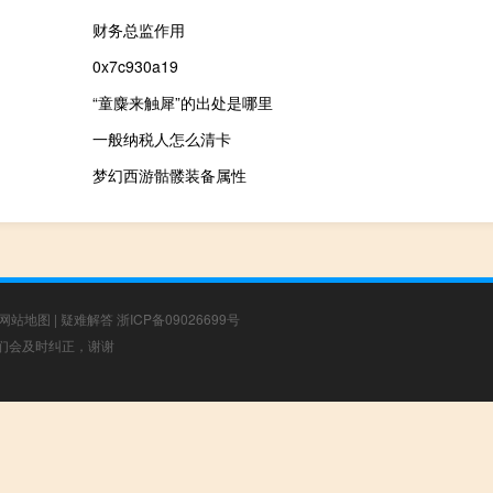
财务总监作用
0x7c930a19
“童麋来触犀”的出处是哪里
一般纳税人怎么清卡
梦幻西游骷髅装备属性
网站地图
|
疑难解答
浙ICP备09026699号
，我们会及时纠正，谢谢